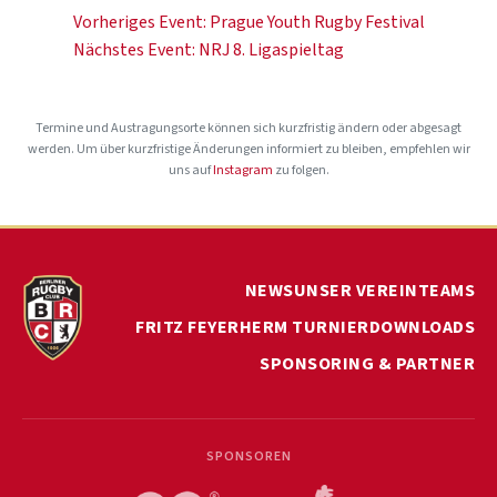
Beitragsnavigation
Vorheriges Event:
Prague Youth Rugby Festival
Nächstes Event:
NRJ 8. Ligaspieltag
Termine und Austragungsorte können sich kurzfristig ändern oder abgesagt
werden. Um über kurzfristige Änderungen informiert zu bleiben, empfehlen wir
uns auf
Instagram
zu folgen.
NEWS
UNSER VEREIN
TEAMS
FRITZ FEYERHERM TURNIER
DOWNLOADS
SPONSORING & PARTNER
SPONSOREN