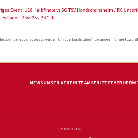
Beitragsnavigat
iges Event:
U16 Halbfinale vs SG TSV Handschuhsheim / RC Unter
es Event:
BSV92 vs BRC II
ristig ändern oder abgesagt werden. Um über kurzfristige Änderungen informiert zu ble
NEWS
UNSER VEREIN
TEAMS
FRITZ FEYERHERM
SPONSOREN