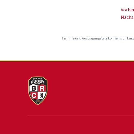
Vorher
Nächst
Termine und Austragungsorte können sich kurzf