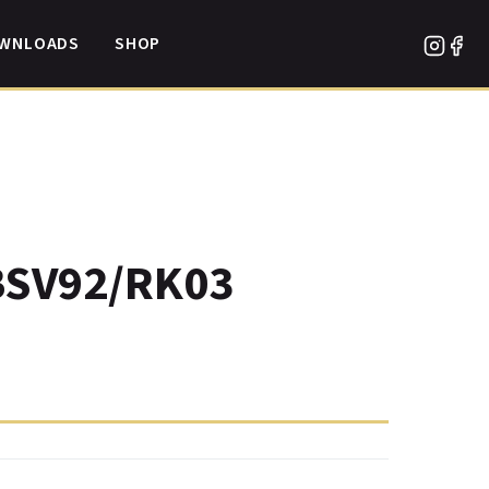
WNLOADS
SHOP
 BSV92/RK03