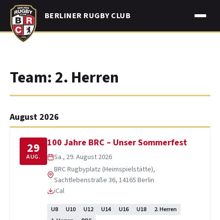
Skip
BERLINER RUGBY CLUB
to
content
Team:
2. Herren
August 2026
100 Jahre BRC – Unser Sommerfest
29
Sa., 29. August 2026
AUG.
BRC Rugbyplatz (Heimspielstätte),
Sachtlebenstraße 36, 14165 Berlin
iCal
U8
U10
U12
U14
U16
U18
2. Herren