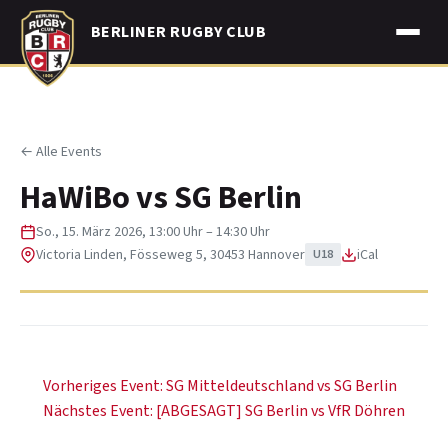
Skip
BERLINER RUGBY CLUB
to
content
← Alle Events
HaWiBo vs SG Berlin
So., 15. März 2026, 13:00 Uhr – 14:30 Uhr
Victoria Linden, Fösseweg 5, 30453 Hannover
iCal
U18
Beitragsnavigation
Vorheriges Event:
SG Mitteldeutschland vs SG Berlin
Nächstes Event:
[ABGESAGT] SG Berlin vs VfR Döhren