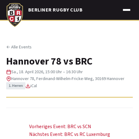
Skip
BERLINER RUGBY CLUB
to
content
← Alle Events
Hannover 78 vs BRC
Sa., 18. April 2026, 15:00 Uhr – 16:30 Uhr
Hannover 78, Ferdinand-Wilhelm-Fricke-Weg, 30169 Hannover
iCal
1. Herren
Beitragsnavigation
Vorheriges Event:
BRC vs SCN
Nächstes Event:
BRC vs RC Luxemburg