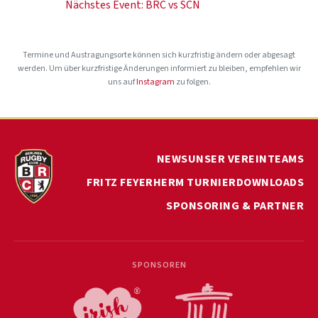
Nächstes Event:
BRC vs SCN
Termine und Austragungsorte können sich kurzfristig ändern oder abgesagt
werden. Um über kurzfristige Änderungen informiert zu bleiben, empfehlen wir
uns auf
Instagram
zu folgen.
NEWS
UNSER VEREIN
TEAMS
FRITZ FEYERHERM TURNIER
DOWNLOADS
SPONSORING & PARTNER
SPONSOREN