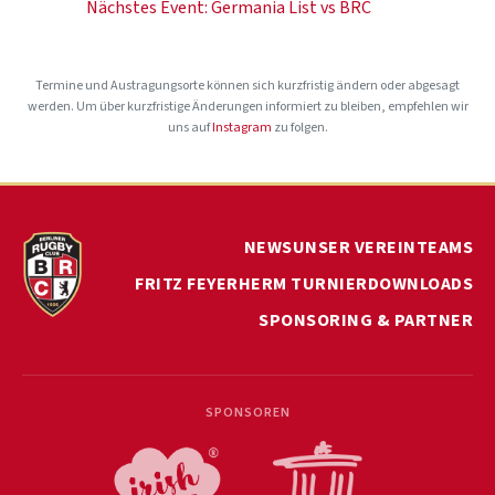
Nächstes Event:
Germania List vs BRC
Termine und Austragungsorte können sich kurzfristig ändern oder abgesagt
werden. Um über kurzfristige Änderungen informiert zu bleiben, empfehlen wir
uns auf
Instagram
zu folgen.
NEWS
UNSER VEREIN
TEAMS
FRITZ FEYERHERM TURNIER
DOWNLOADS
SPONSORING & PARTNER
SPONSOREN